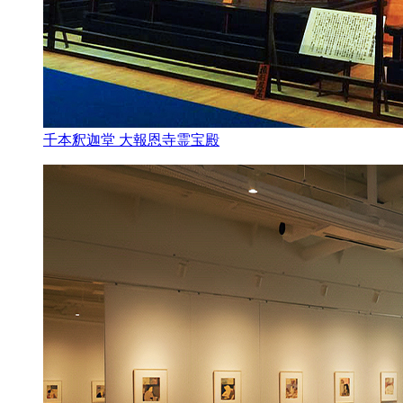
千本釈迦堂 大報恩寺霊宝殿