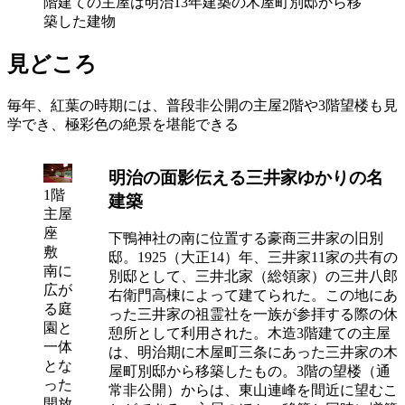
階建ての主屋は明治13年建築の木屋町別邸から移
築した建物
見どころ
毎年、紅葉の時期には、普段非公開の主屋2階や3階望楼も見
学でき、極彩色の絶景を堪能できる
明治の面影伝える三井家ゆかりの名
1階
建築
主屋
座
下鴨神社の南に位置する豪商三井家の旧別
敷
邸。1925（大正14）年、三井家11家の共有の
南に
別邸として、三井北家（総領家）の三井八郎
広が
右衛門高棟によって建てられた。この地にあ
る庭
った三井家の祖霊社を一族が参拝する際の休
園と
憩所として利用された。木造3階建ての主屋
一体
は、明治期に木屋町三条にあった三井家の木
とな
屋町別邸から移築したもの。3階の望楼（通
った
常非公開）からは、東山連峰を間近に望むこ
開放