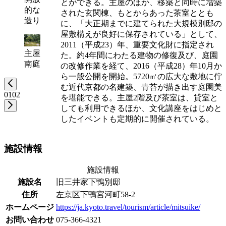
とができる。主屋のほか、移築と同時に増築
的な
された玄関棟、もとからあった茶室ととも
造り
に、「大正期までに建てられた大規模別邸の
屋敷構えが良好に保存されている」として、
2011（平成23）年、重要文化財に指定され
主屋
た。約4年間にわたる建物の修復及び、庭園
南庭
の改修作業を経て、2016（平成28）年10月か
ら一般公開を開始。5720㎡の広大な敷地に佇
む近代京都の名建築、青苔が描き出す庭園美
01
02
を堪能できる。主屋2階及び茶室は、貸室と
しても利用できるほか、文化講座をはじめと
したイベントも定期的に開催されている。
施設情報
施設情報
施設名
旧三井家下鴨別邸
住所
左京区下鴨宮河町58-2
ホームページ
https://ja.kyoto.travel/tourism/article/mitsuike/
お問い合わせ
075-366-4321