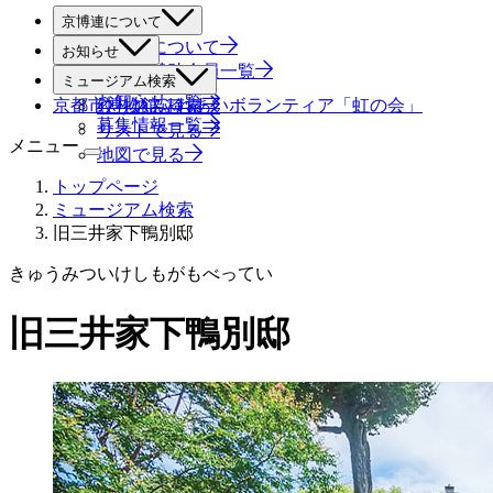
京博連について
京博連について
お知らせ
役員・賛助会員一覧
すべて
ミュージアム検索
お知らせ一覧
京都市博物館ふれあいボランティア「虹の会」
絞り込み検索
募集情報一覧
リストで見る
メニュー
地図で見る
トップページ
ミュージアム検索
旧三井家下鴨別邸
きゅうみついけしもがもべってい
旧三井家下鴨別邸