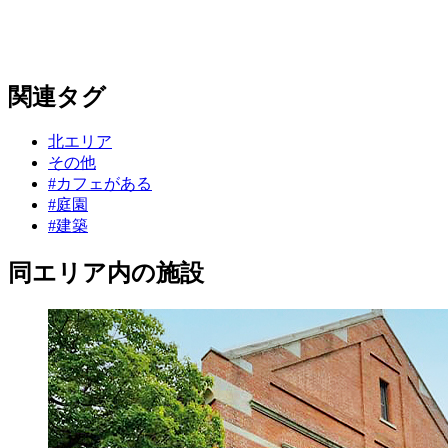
関連タグ
北エリア
その他
#カフェがある
#庭園
#建築
同エリア内の施設