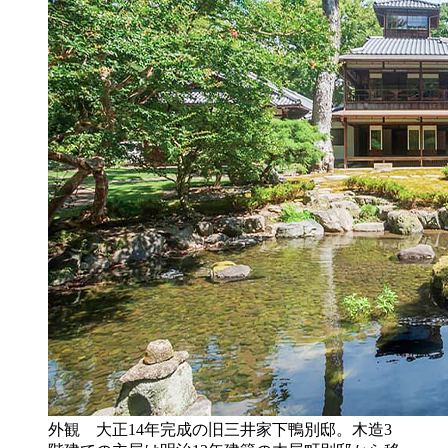
外観 大正14年完成の旧三井家下鴨別邸。木造3