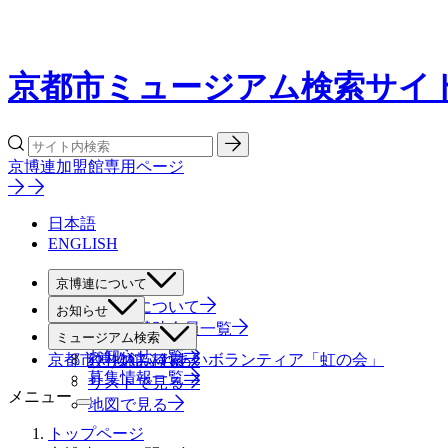
京都市ミュージアム検索サイ
京博連加盟館専用ページ
日本語
ENGLISH
京博連について
京博連について
お知らせ
役員・賛助会員一覧
すべて
ミュージアム検索
お知らせ一覧
京都市博物館ふれあいボランティア「虹の会」
絞り込み検索
募集情報一覧
リストで見る
メニュー
地図で見る
トップページ