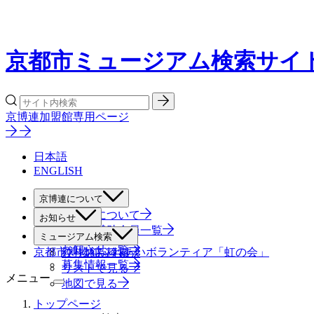
京都市ミュージアム検索サイ
京博連加盟館専用ページ
日本語
ENGLISH
京博連について
京博連について
お知らせ
役員・賛助会員一覧
すべて
ミュージアム検索
お知らせ一覧
京都市博物館ふれあいボランティア「虹の会」
絞り込み検索
募集情報一覧
リストで見る
メニュー
地図で見る
トップページ