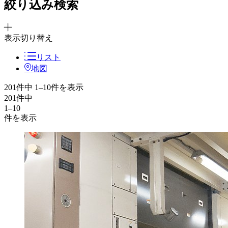
絞り込み検索
表示切り替え
リスト
地図
201件中 1–10件を表示
201
件
中
1
–
10
件を表示