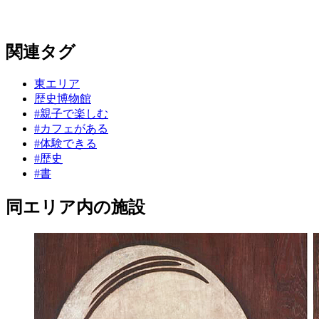
関連タグ
東エリア
歴史博物館
#親子で楽しむ
#カフェがある
#体験できる
#歴史
#書
同エリア内の施設