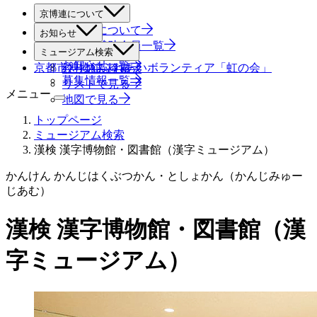
京博連について
京博連について
お知らせ
役員・賛助会員一覧
すべて
ミュージアム検索
お知らせ一覧
京都市博物館ふれあいボランティア「虹の会」
絞り込み検索
募集情報一覧
リストで見る
メニュー
地図で見る
トップページ
ミュージアム検索
漢検 漢字博物館・図書館（漢字ミュージアム）
かんけん かんじはくぶつかん・としょかん（かんじみゅー
じあむ）
漢検 漢字博物館・図書館（漢
字ミュージアム）