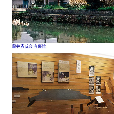
藤井斉成会 有鄰館