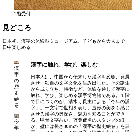
2階受付
見どころ
日本初、漢字の体験型ミュージアム。子どもから大人まで一
日中楽しめる
漢字に触れ、学び、楽しむ
漢
字
日本人は、中国から伝来した漢字を変容、発展
の
させ、独自の文字文化を生み出した。その誕生
歴
から成り立ち、特徴など、体験を通して漢字に
史
触れ、学び、楽しめる漢字博物館である。１階
絵
で目につくのが、清水寺貫主による「今年の漢
巻
字」。一文字で世相を表し、造形の美をも感じ
させる漢字の奥深さ、魅力を知ることができ
る。甲骨文字占い、万葉仮名のスタンプのほ
今
か、壁には長さ30ｍの「漢字の歴史絵巻」を展
年