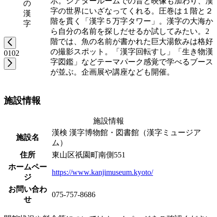
示。シアタールームでの音と映像も加わり、漢
の
字の世界にいざなってくれる。圧巻は１階と２
漢
階を貫く「漢字５万字タワー」。漢字の大海か
字
ら自分の名前を探しだせるか試してみたい。2
階では、魚の名前が書かれた巨大湯飲みは格好
の撮影スポット。「漢字回転すし」「生き物漢
01
02
字図鑑」などテーマパーク感覚で学べるブース
が並ぶ。企画展や講座なども開催。
施設情報
施設情報
漢検 漢字博物館・図書館（漢字ミュージア
施設名
ム）
住所
東山区祇園町南側551
ホームペー
https://www.kanjimuseum.kyoto/
ジ
お問い合わ
075-757-8686
せ