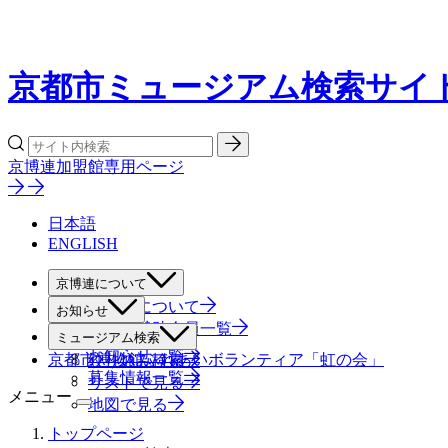
京都市ミュージアム検索サイ
京博連加盟館専用ページ
日本語
ENGLISH
京博連について
京博連について
お知らせ
役員・賛助会員一覧
すべて
ミュージアム検索
お知らせ一覧
京都市博物館ふれあいボランティア「虹の会」
絞り込み検索
募集情報一覧
リストで見る
メニュー
地図で見る
トップページ