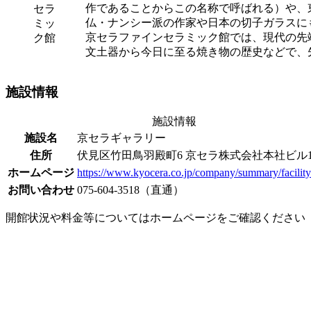
作であることからこの名称で呼ばれる）や、
セラ
仏・ナンシー派の作家や日本の切子ガラスに
ミッ
京セラファインセラミック館では、現代の先
ク館
文土器から今日に至る焼き物の歴史などで、
施設情報
施設情報
施設名
京セラギャラリー
住所
伏見区竹田鳥羽殿町6 京セラ株式会社本社ビル1
ホームページ
https://www.kyocera.co.jp/company/summary/facility
お問い合わせ
075-604-3518（直通）
開館状況や料金等についてはホームページをご確認ください