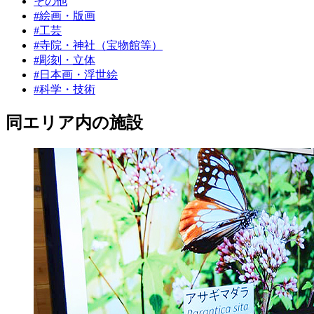
その他
#絵画・版画
#工芸
#寺院・神社（宝物館等）
#彫刻・立体
#日本画・浮世絵
#科学・技術
同エリア内の施設