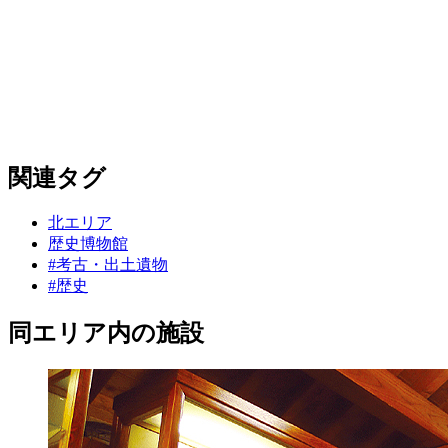
関連タグ
北エリア
歴史博物館
#考古・出土遺物
#歴史
同エリア内の施設