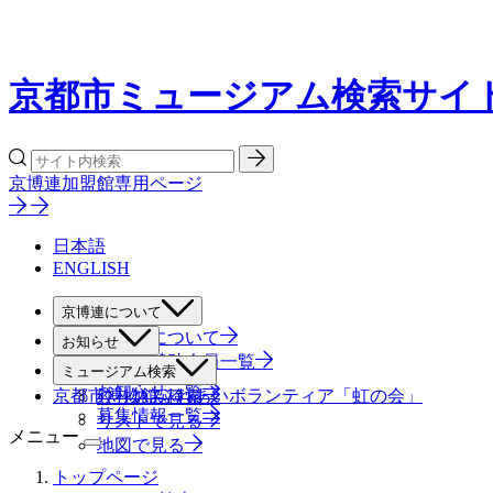
京都市ミュージアム検索サイ
京博連加盟館専用ページ
日本語
ENGLISH
京博連について
京博連について
お知らせ
役員・賛助会員一覧
すべて
ミュージアム検索
お知らせ一覧
京都市博物館ふれあいボランティア「虹の会」
絞り込み検索
募集情報一覧
リストで見る
メニュー
地図で見る
トップページ