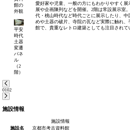
愛好家や児童、一般の方にもわかりやすく展
館の
展や企画陳列などを開催。2階は常設展示室。
外観
代・桃山時代など時代ごとに展示したり、中
めや土器の破片、寺院の瓦など実際に触れ、手
館で、貴重なレトロ建築としても注目されて
平安
時代
土器
変遷
パネ
ル
（2
階）
01
02
施設情報
施設情報
施設名
京都市考古資料館