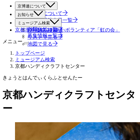
京博連について
京博連について
お知らせ
役員・賛助会員一覧
すべて
ミュージアム検索
お知らせ一覧
京都市博物館ふれあいボランティア「虹の会」
絞り込み検索
募集情報一覧
リストで見る
メニュー
地図で見る
トップページ
ミュージアム検索
京都ハンディクラフトセンター
きょうとはんでぃくらふとせんたー
京都ハンディクラフトセンタ
ー