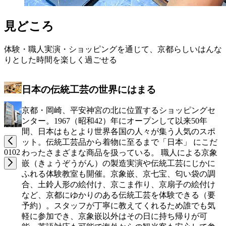
見どころ
体験・職人実演・ショッピングを通じて、京都らしいはんな
りとした時間を楽しく過ごせる
日本の伝統工芸の世界にはまる
京都・岡崎、平安神宮の北に位置するショッピングセ
ンター。1967（昭和42）年にオープンして以来50年
間、日本はもとより世界各国の人々が集う人気のスポ
ット。伝統工芸品から着物に至るまで「日本」 にこだ
01
02
わったさまざまな商品を扱っている。 職人による京象
嵌（きょうぞうがん）の製造実演や伝統工芸にじかに
ふれる体験教室も開催。京象嵌、京七宝、匂い袋の調
合、土鈴人形の絵付け、京こま作り、京扇子の絵付け
など、京都にゆかりのある伝統工芸を体験できる（要
予約）。スタッフが丁寧に教えてくれるため誰でも気
軽に参加でき、京象嵌以外はその日に持ち帰りが可