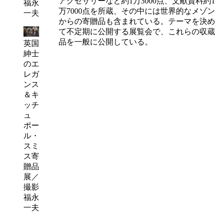
アクセサリーなど約1万3000点、文献資料約1
福永
万7000点を所蔵、その中には世界的なメゾン
一夫
からの寄贈品も含まれている。テーマを決め
て不定期に公開する展覧会で、これらの収蔵
品を一般に公開している。
英国
紳士
のエ
レガ
ンス
＆キ
ッチ
ュ
ポー
ル・
スミ
ス寄
贈品
展／
撮影
福永
一夫