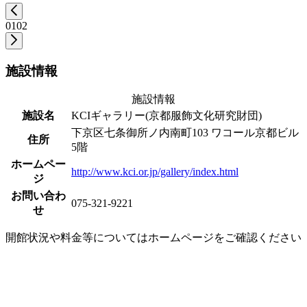
01
02
施設情報
施設情報
施設名
KCIギャラリー(京都服飾文化研究財団)
下京区七条御所ノ内南町103 ワコール京都ビル
住所
5階
ホームペー
http://www.kci.or.jp/gallery/index.html
ジ
お問い合わ
075-321-9221
せ
開館状況や料金等についてはホームページをご確認ください