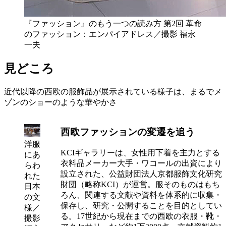
『ファッション』のもう一つの読み方 第2回 革命
のファッション：エンパイアドレス／撮影 福永
一夫
見どころ
近代以降の西欧の服飾品が展示されている様子は、まるでメ
ゾンのショーのような華やかさ
西欧ファッションの変遷を追う
洋服
KCIギャラリーは、女性用下着を主力とする
にあ
衣料品メーカー大手・ワコールの出資により
らわ
設立された、公益財団法人京都服飾文化研究
れた
財団（略称KCI）が運営。服そのものはもち
日本
ろん、関連する文献や資料を体系的に収集・
の文
保存し、研究・公開することを目的としてい
様／
る。17世紀から現在までの西欧の衣服・靴・
撮影