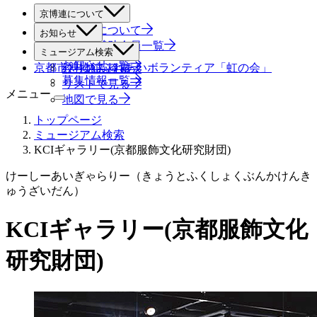
京博連について
京博連について
お知らせ
役員・賛助会員一覧
すべて
ミュージアム検索
お知らせ一覧
京都市博物館ふれあいボランティア「虹の会」
絞り込み検索
募集情報一覧
リストで見る
メニュー
地図で見る
トップページ
ミュージアム検索
KCIギャラリー(京都服飾文化研究財団)
けーしーあいぎゃらりー（きょうとふくしょくぶんかけんき
ゅうざいだん）
KCIギャラリー(京都服飾文化
研究財団)