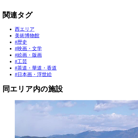
関連タグ
西エリア
美術博物館
#歴史
#映画・文学
#絵画・版画
#工芸
#茶道・華道・香道
#日本画・浮世絵
同エリア内の施設