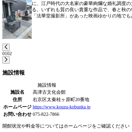
に、江戸時代の大名家の豪華絢爛な婚礼調度の
る。いずれも質の良い貴重な作品で、春と秋の
「法華堂撮影所」があった映画ゆかりの地でも
01
02
施設情報
施設情報
施設名
高津古文化会館
住所
右京区太秦桂ヶ原町20番地
ホームページ
https://www.kouzu-kobunka.jp
お問い合わせ
075-822-7866
開館状況や料金等についてはホームページをご確認ください