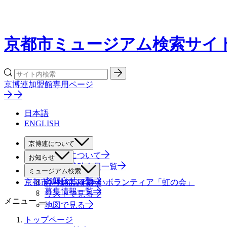
京都市ミュージアム検索サイ
京博連加盟館専用ページ
日本語
ENGLISH
京博連について
京博連について
お知らせ
役員・賛助会員一覧
すべて
ミュージアム検索
お知らせ一覧
京都市博物館ふれあいボランティア「虹の会」
絞り込み検索
募集情報一覧
リストで見る
メニュー
地図で見る
トップページ