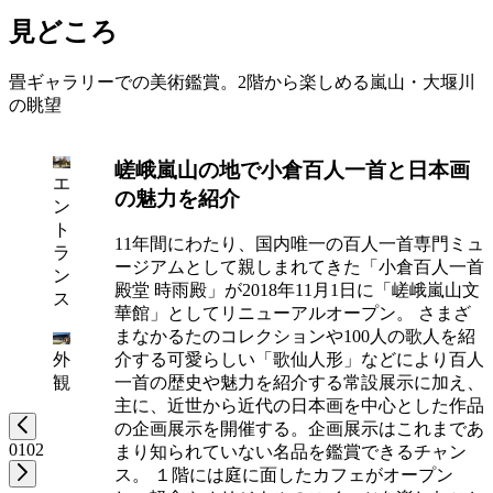
見どころ
畳ギャラリーでの美術鑑賞。2階から楽しめる嵐山・大堰川
の眺望
嵯峨嵐山の地で小倉百人一首と日本画
エ
の魅力を紹介
ン
ト
11年間にわたり、国内唯一の百人一首専門ミュ
ラ
ージアムとして親しまれてきた「小倉百人一首
ン
殿堂 時雨殿」が2018年11月1日に「嵯峨嵐山文
ス
華館」としてリニューアルオープン。 さまざ
まなかるたのコレクションや100人の歌人を紹
外
介する可愛らしい「歌仙人形」などにより百人
観
一首の歴史や魅力を紹介する常設展示に加え、
主に、近世から近代の日本画を中心とした作品
の企画展示を開催する。企画展示はこれまであ
01
02
まり知られていない名品を鑑賞できるチャン
ス。 １階には庭に面したカフェがオープン