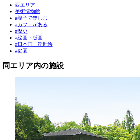
西エリア
美術博物館
#親子で楽しむ
#カフェがある
#歴史
#絵画・版画
#日本画・浮世絵
#庭園
同エリア内の施設