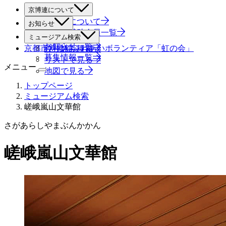
京博連について
京博連について
お知らせ
役員・賛助会員一覧
すべて
ミュージアム検索
お知らせ一覧
京都市博物館ふれあいボランティア「虹の会」
絞り込み検索
募集情報一覧
リストで見る
メニュー
地図で見る
トップページ
ミュージアム検索
嵯峨嵐山文華館
さがあらしやまぶんかかん
嵯峨嵐山文華館