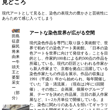
見どころ
現代アートとして見ると、染色の表現力の豊かさと芸術性に
あらためて感じ入ってしまう
アートな染色世界が広がる空間
田島
征彦
現代染色作品を専門に取り扱う美術館で、世
蘇民
界で初めての染色アート美術館。「日本の染
将来
色アートを世界に向けて発信する」ことを目
由来
的とし、作家約100名による約500点の作品を
ー牛
所蔵している。現代の巨匠といわれる作家か
頭天
ら新人作家まで、京都を拠点に活躍している
王と
染色作家たちの作品を展示。作品の収集は
婆梨
1991（平成3）年から始められ、毎年開催し
采女
ていた「染・清流展」（現在は2年に1回開
ー
催）、その他に、企画展、個展やグループ
（部
展、テーマを決めた作品展、注目の新人作家
分）
展など、1～2カ月単位で開催している。ま
た、染色に関わりのある人を招いてギャラリ
ートークを開催するなど、イベントも行って