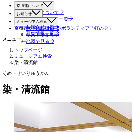
京博連について
京博連について
お知らせ
役員・賛助会員一覧
すべて
ミュージアム検索
お知らせ一覧
京都市博物館ふれあいボランティア「虹の会」
絞り込み検索
募集情報一覧
リストで見る
メニュー
地図で見る
トップページ
ミュージアム検索
染・清流館
そめ・せいりゅうかん
染・清流館