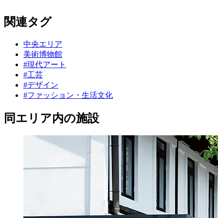
関連タグ
中央エリア
美術博物館
#現代アート
#工芸
#デザイン
#ファッション・生活文化
同エリア内の施設