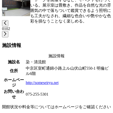
いる。展示室は畳敷き。作品を自然な光の雰
囲気の中で落ちついて鑑賞できるよう照明に
も工夫がなされ、繊細な色合いや艶やかな色
彩を損なうことなく楽しめる。
01
02
施設情報
施設情報
施設名
染・清流館
中京区室町通錦小路上ル山伏山町550-1 明倫ビ
住所
ル6階
ホームペー
http://someseiryu.net
ジ
お問い合わ
075-255-5301
せ
開館状況や料金等についてはホームページをご確認ください