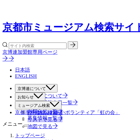
京都市ミュージアム検索サイ
京博連加盟館専用ページ
日本語
ENGLISH
京博連について
京博連について
お知らせ
役員・賛助会員一覧
すべて
ミュージアム検索
お知らせ一覧
京都市博物館ふれあいボランティア「虹の会」
絞り込み検索
募集情報一覧
リストで見る
メニュー
地図で見る
トップページ