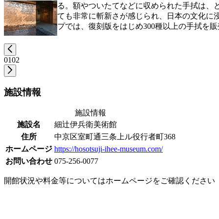
る。額やついたてなどに収められた手拭は、
ても非常に斬新さが感じられ、日本の文化に
プでは、復刻版をはじめ300種以上の手拭を
01
02
施設情報
施設情報
施設名
細辻伊兵衛美術館
住所
中京区室町通三条上ル役行者町368
ホームページ
https://hosotsuji-ihee-museum.com/
お問い合わせ
075-256-0077
開館状況や料金等についてはホームページをご確認ください