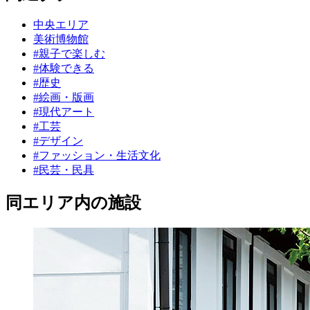
中央エリア
美術博物館
#親子で楽しむ
#体験できる
#歴史
#絵画・版画
#現代アート
#工芸
#デザイン
#ファッション・生活文化
#民芸・民具
同エリア内の施設