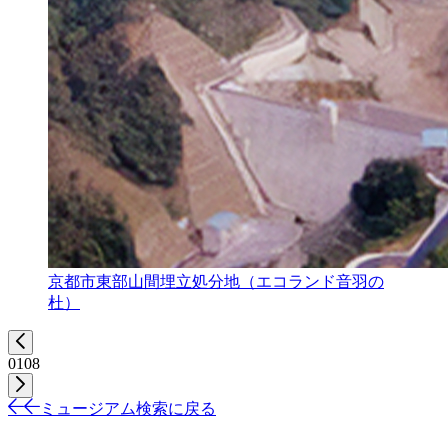
京都市東部山間埋立処分地（エコランド音羽の
杜）
01
08
ミュージアム検索に戻る