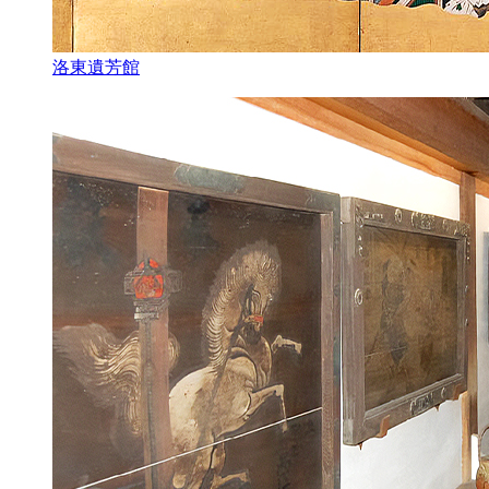
洛東遺芳館