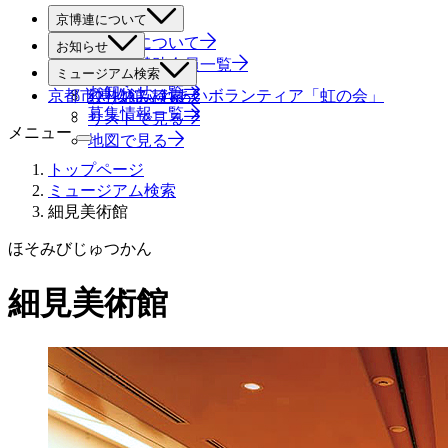
京博連について
京博連について
お知らせ
役員・賛助会員一覧
すべて
ミュージアム検索
お知らせ一覧
京都市博物館ふれあいボランティア「虹の会」
絞り込み検索
募集情報一覧
リストで見る
メニュー
地図で見る
トップページ
ミュージアム検索
細見美術館
ほそみびじゅつかん
細見美術館