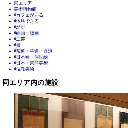
東エリア
美術博物館
#カフェがある
#体験できる
#歴史
#絵画・版画
#工芸
#書
#茶道・華道・香道
#日本画・浮世絵
#日本・東洋美術
#仏教美術
同エリア内の施設