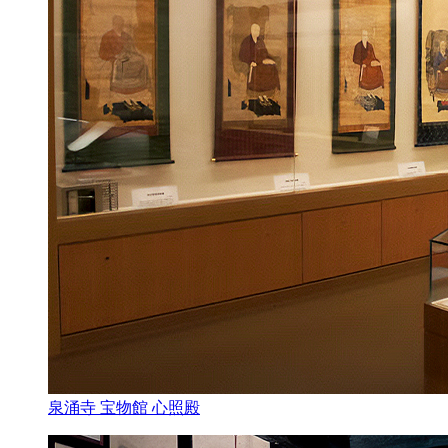
泉涌寺 宝物館 心照殿