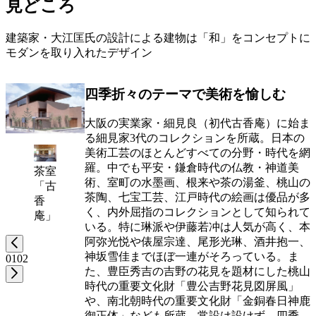
見どころ
建築家・大江匡氏の設計による建物は「和」をコンセプトに
モダンを取り入れたデザイン
四季折々のテーマで美術を愉しむ
大阪の実業家・細見良（初代古香庵）に始ま
る細見家3代のコレクションを所蔵。日本の
美術工芸のほとんどすべての分野・時代を網
羅。中でも平安・鎌倉時代の仏教・神道美
茶室
術、室町の水墨画、根来や茶の湯釜、桃山の
「古
茶陶、七宝工芸、江戸時代の絵画は優品が多
香
く、内外屈指のコレクションとして知られて
庵」
いる。特に琳派や伊藤若冲は人気が高く、本
阿弥光悦や俵屋宗達、尾形光琳、酒井抱一、
神坂雪佳までほぼ一連がそろっている。ま
01
02
た、豊臣秀吉の吉野の花見を題材にした桃山
時代の重要文化財「豊公吉野花見図屏風」
や、南北朝時代の重要文化財「金銅春日神鹿
御正体」なども所蔵。常設は設けず、四季