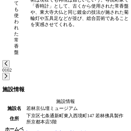
て
「香時計」として、古くから使用された常香盤
も
や、東大寺大仏と同じ鍍金の技法が施された菊
使
輪灯や五具足などが並び、総合芸術であること
わ
を実感させてくれる。
れ
た
常
香
盤
01
02
施設情報
施設情報
施設名
若林京仏壇ミュージアム
下京区七条通新町東入西境町147 若林佛具製作
住所
所京都本店5階
ホームペ