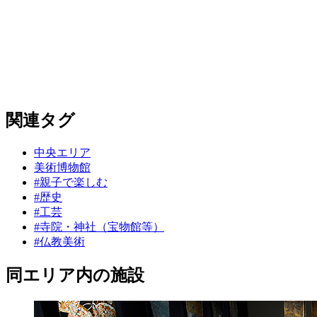
関連タグ
中央エリア
美術博物館
#親子で楽しむ
#歴史
#工芸
#寺院・神社（宝物館等）
#仏教美術
同エリア内の施設