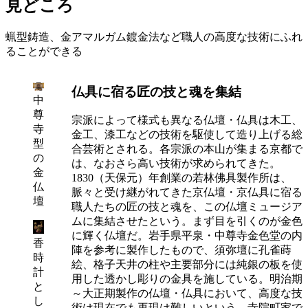
見どころ
蝋型鋳造、金アマルガム鍍金法など職人の高度な技術にふれ
ることができる
仏具に宿る匠の技と魂を集結
中
尊
宗派によって様式も異なる仏壇・仏具は木工、
寺
金工、漆工などの技術を駆使して造り上げる総
型
合芸術とされる。各宗派の本山が集まる京都で
の
は、なおさら高い技術が求められてきた。
金
1830（天保元）年創業の若林佛具製作所は、
仏
脈々と受け継がれてきた京仏壇・京仏具に宿る
壇
職人たちの匠の技と魂を、この仏壇ミュージア
ムに集結させたという。まず目を引くのが金色
に輝く仏壇だ。岩手県平泉・中尊寺金色堂の内
香
陣を参考に製作したもので、須弥壇に孔雀蒔
時
絵、格子天井の柱や主要部分には純銀の板を使
計
用した透かし彫りの金具を施している。明治期
と
～大正期製作の仏壇・仏具において、高度な技
し
術は現在でも再現は難しいという。寺院町家で