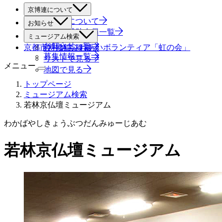
京博連について
京博連について
お知らせ
役員・賛助会員一覧
すべて
ミュージアム検索
お知らせ一覧
京都市博物館ふれあいボランティア「虹の会」
絞り込み検索
募集情報一覧
リストで見る
メニュー
地図で見る
トップページ
ミュージアム検索
若林京仏壇ミュージアム
わかばやしきょうぶつだんみゅーじあむ
若林京仏壇ミュージアム