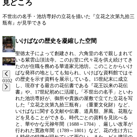
見どころ
不世出の名手・池坊専好の立花を描いた『立花之次第九拾三
瓶有』が見学できる
いけばなの歴史を凝縮した空間
聖徳太子によって創建され、六角堂の名で親しまれて
いる紫雲山頂法寺。このお堂に代々花を供え続けてき
たのが住職を務める華道家元池坊。このことからいけ
ばな発祥の地としても知られ、いけばな資料館ではそ
の歴史を示す資料を展示している。15世紀末に成立
01
02
し、現存する最古の花伝書である『花王以来の花伝
書』や、17世紀初めに活躍し「不世出の名手」といわ
れた池坊専好が、御所や貴族の屋敷で立てた立花を写
した『立花之次第九拾三瓶有』（重要文化財）など、
いけばなに関する文献や伝書、道具類、屏風、花瓶な
どを見ることができる。時代ごとの資料を見比べる
と、華やかな元禄年間（1688～1704）、厳しい改革が
行われた寛政年間（1789～1801）など、花の生け方に
も時代の特徴が現れていて面白い。また、ビル建設の