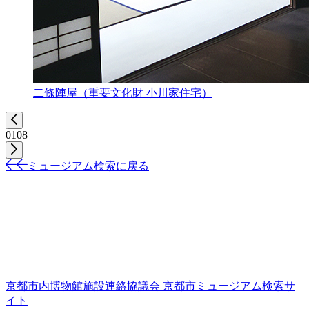
二條陣屋（重要文化財 小川家住宅）
01
08
ミュージアム検索に戻る
京都市内博物館施設連絡協議会
京都市ミュージアム検索サ
イト