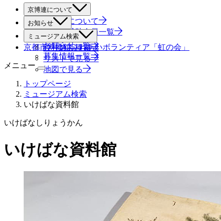
京博連について
京博連について
お知らせ
役員・賛助会員一覧
すべて
ミュージアム検索
お知らせ一覧
京都市博物館ふれあいボランティア「虹の会」
絞り込み検索
募集情報一覧
リストで見る
メニュー
地図で見る
トップページ
ミュージアム検索
いけばな資料館
いけばなしりょうかん
いけばな資料館