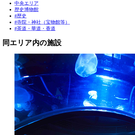
中央エリア
歴史博物館
#歴史
#寺院・神社（宝物館等）
#茶道・華道・香道
同エリア内の施設