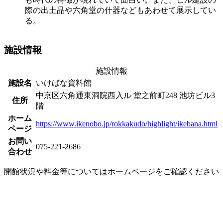
際の出土品や六角堂の什器などもあわせて展示してい
る。
施設情報
施設情報
施設名
いけばな資料館
中京区六角通東洞院西入ル 堂之前町248 池坊ビル3
住所
階
ホーム
https://www.ikenobo.jp/rokkakudo/highlight/ikebana.html
ページ
お問い
075-221-2686
合わせ
開館状況や料金等についてはホームページをご確認ください