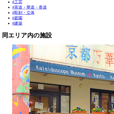
#工芸
#茶道・華道・香道
#彫刻・立体
#庭園
#建築
同エリア内の施設