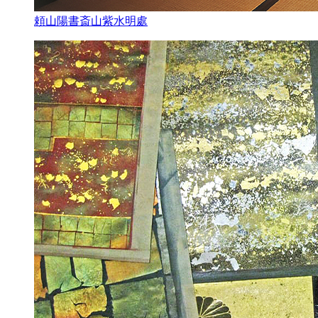
頼山陽書斎山紫水明處