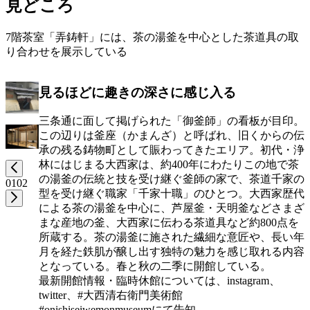
見どころ
7階茶室「弄鋳軒」には、茶の湯釜を中心とした茶道具の取
り合わせを展示している
見るほどに趣きの深さに感じ入る
三条通に面して掲げられた「御釜師」の看板が目印。
この辺りは釜座（かまんざ）と呼ばれ、旧くからの伝
承の残る鋳物町として賑わってきたエリア。初代・浄
林にはじまる大西家は、約400年にわたりこの地で茶
の湯釜の伝統と技を受け継ぐ釜師の家で、茶道千家の
01
02
型を受け継ぐ職家「千家十職」のひとつ。大西家歴代
による茶の湯釜を中心に、芦屋釜・天明釜などさまざ
まな産地の釜、大西家に伝わる茶道具など約800点を
所蔵する。茶の湯釜に施された繊細な意匠や、長い年
月を経た鉄肌が醸し出す独特の魅力を感じ取れる内容
となっている。春と秋の二季に開館している。
最新開館情報・臨時休館については、instagram、
twitter、#大西清右衛門美術館
#onishiseiwemonmuseumにて告知。