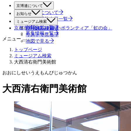
京博連について
京博連について
お知らせ
役員・賛助会員一覧
すべて
ミュージアム検索
お知らせ一覧
京都市博物館ふれあいボランティア「虹の会」
絞り込み検索
募集情報一覧
リストで見る
メニュー
地図で見る
トップページ
ミュージアム検索
大西清右衛門美術館
おおにしせいうえもんびじゅつかん
大西清右衛門美術館