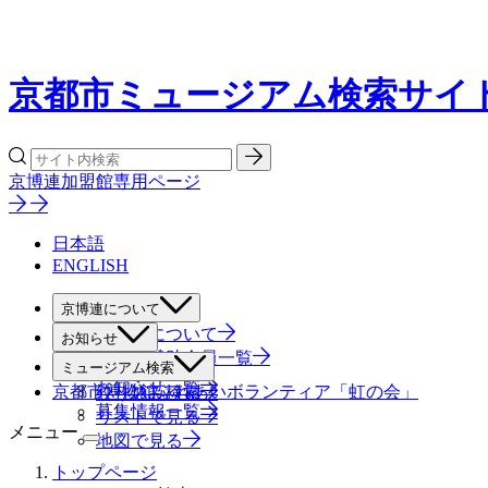
京都市ミュージアム検索サイ
京博連加盟館専用ページ
日本語
ENGLISH
京博連について
京博連について
お知らせ
役員・賛助会員一覧
すべて
ミュージアム検索
お知らせ一覧
京都市博物館ふれあいボランティア「虹の会」
絞り込み検索
募集情報一覧
リストで見る
メニュー
地図で見る
トップページ